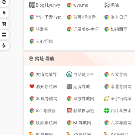
Blog | Lyunvy
wys.me
呢喃
YN - 予爱与她
首页-涓滴意念汇成河
洛卡日记
轻雅阁
记录美好生活
如约而至
云心怀鹤
网址·导航
友情网址导航网
自助链大全
久零导航
源开导航网
定魂导航
南北导航网
30度导航网 - 全网优质在线网站资源！
皇族导航网
全宇宙网址导航
521导航收录网
麒麟自动链
四叶草技术导航-黑科技,资源导航,云端,QQ技术导航网分享网络精品资源平台,多开,云端,网站源码,QQ技术,教程网,小刀娱乐网
欣欣导航网
BC导航网
六零导航网
99导航网
Y2导航网
YY导航网