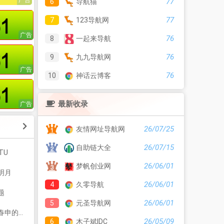
77
6
导航猫
77
7
123导航网
76
8
一起来导航
76
9
九九导航网
76
10
神话云博客
最新收录
26/07/25
友情网址导航网
26/07/15
自助链大全
TU
26/06/01
梦帆创业网
明月
26/06/01
4
久零导航
题
26/06/01
5
元圣导航网
的视界 -
26/05/09
6
木子斌IDC