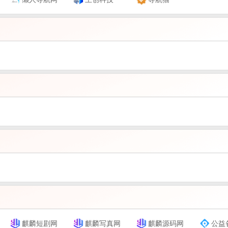
麒麟短剧网
麒麟写真网
麒麟源码网
公益