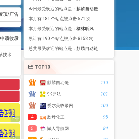
今日最受欢迎的站点是：
麒麟自动链
置顶/广告
本月有 181 个站点被点击 571 次
本月最受欢迎的站点是：
橘林听风
申请收录
累计有 190 个站点被点击 8153 次
总共最受欢迎的站点是：
麒麟自动链
网络精品资源平台,多开,云端,网站源码,QQ技术,教程网,小刀娱乐网
TOP10
110
麒麟自动链
101
9K导航
100
爱尔美收录网
95
4
欣烨化工
84
5
懒人导航网