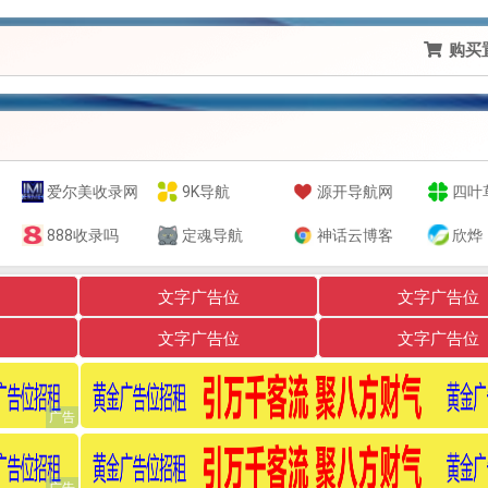
购买
爱尔美收录网
9K导航
源开导航网
四叶草技术导航-黑科技,资源导航,云端,QQ技术导航网分享
888收录吗
定魂导航
神话云博客
欣烨