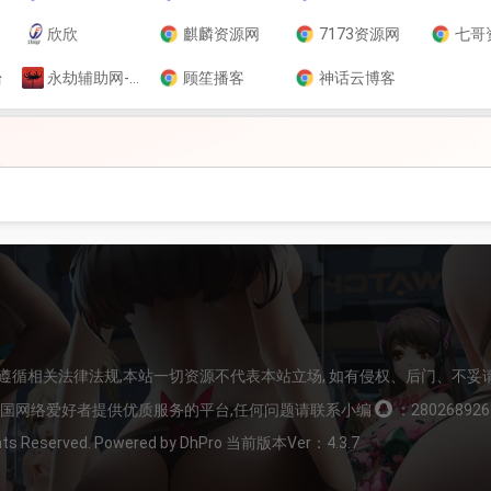
欣欣
麒麟资源网
7173资源网
七哥
台
永劫辅助网-永劫无间辅助_永劫无间外挂_透视震刀连招辅助-稳定大号自动振刀
顾笙播客
神话云博客
请遵循相关法律法规,本站一切资源不代表本站立场, 如有侵权、后门、不妥
全国网络爱好者提供优质服务的平台,任何问题请联系小编
：280268926
 Reserved. Powered by DhPro 当前版本Ver：4.3.7