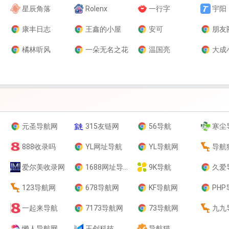
星辰角落
Rolenx
一行字
宇阳
康丰日志
王鑫的小屋
安可
朋友
橘林听风
一朵无名之花
温国亮
大成
元圣导航网
315友链网
56导航
寒尘
888收录吗
YL网址导航
YL导航网
导航
爱尔美收录网
1688网址导航
9K导航
久爱
123导航网
678导航网
KF导航网
PH
一起来导航
7173导航网
73导航网
九九
懒人导航网
王创科技
导航猫