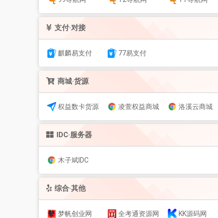
支付·对接
麒麟易支付
77易支付
商城·货源
权益数卡货源
凌萱权益商城
洛溪云商城
IDC·服务器
木子斌IDC
综合·其他
梦帆创业网
全考通资源网
KK源码网