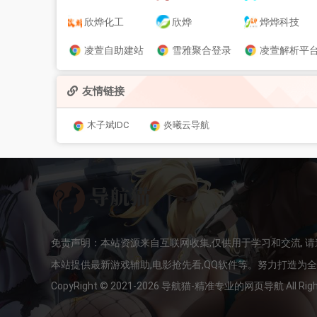
欣烨化工
欣烨
烨烨科技
凌萱自助建站
雪雅聚合登录
凌萱解析平
友情链接
木子斌IDC
炎曦云导航
免责声明：本站资源来自互联网收集,仅供用于学习和交流, 
本站提供最新游戏辅助,电影抢先看,QQ软件等。努力打造为
CopyRight © 2021-2026 导航猫-精准专业的网页导航 All Rights