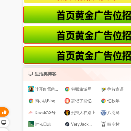
生活类博客
叶开红雪的博客
翱联旅游网
往昔鑫语
陶小桃Blog
忘记了回忆
忆秋年
Davidの3号基地
刑辩人在路上
八咫烏
时光日志
VeryJack 的个人空间
晴空树