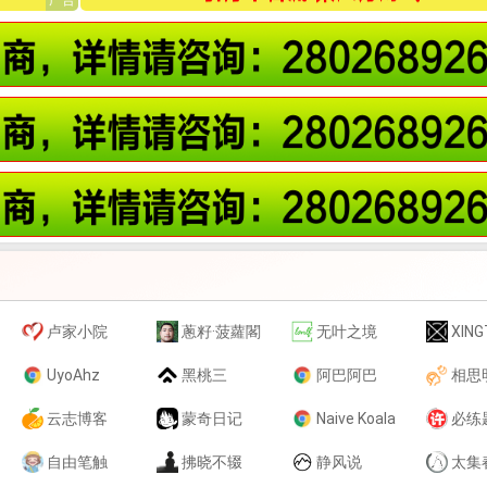
卢家小院
蔥籽·菠蘿閣
无叶之境
XING
UyoAhz
黑桃三
阿巴阿巴
相思
云志博客
蒙奇日记
Naive Koala
必练
自由笔触
拂晓不辍
静风说
太集春申