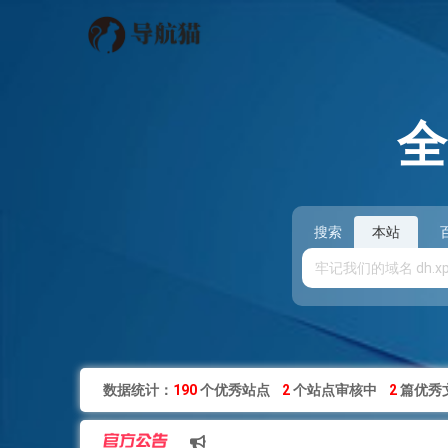
搜索
本站
数据统计：
190
个优秀站点
2
个站点审核中
2
篇优秀