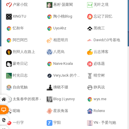
卢家小院
蔥籽·菠蘿閣
无叶之境
XINGTU
陶小桃Blog
忘记了回忆
忆秋年
UyoAhz
黑桃三
阿巴阿巴
相思明月
Davidの3号基地
刑辩人在路上
八咫烏
云志博客
蒙奇日记
Naive Koala
必练题
时光日志
VeryJack 的个人空间
晴空树
自由笔触
拂晓不辍
静风说
太集春申的视界 -
Blog | Lyunvy
wys.me
页
呢喃
星辰角落
Rolenx
一行字
宇阳
YN - 予爱与她