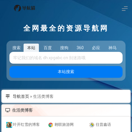
全网最全的资源导航网
搜索
本站
百度
搜狗
360
必应
神马
头
本站搜索
导航首页
»
生活类博客
生活类博客
叶开红雪的博客
翱联旅游网
往昔鑫语