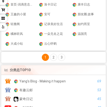
首页-涓滴意念汇成河
洛卡日记
康丰日志
王鑫的小屋
安可
朋友圈.故事
轻雅阁
记录美好生活
如约而至
橘林听风
一朵无名之花
温国亮
大成小站
云心怀鹤
1
2
3
分类总TOP10
69
Yang's Blog - Making it happen
53
有趣云邮
45
蒙奇日记