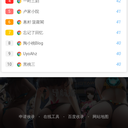
42
4
一时三刻
41
5
卢家小院
41
6
蔥籽·菠蘿閣
41
7
忘记了回忆
40
8
陶小桃Blog
40
9
UyoAhz
40
10
黑桃三
申请收录
-
在线工具
-
百度收录
-
网站地图