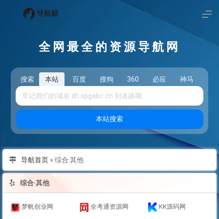
全网最全的资源导航网
搜索
本站
百度
搜狗
360
必应
神马
头
本站搜索
导航首页
»
综合·其他
综合·其他
梦帆创业网
全考通资源网
KK源码网