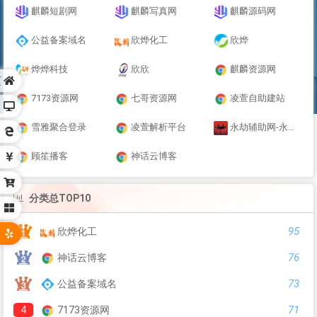
麒麟短剧网
麒麟写真网
麒麟源码网
公益备案域名
欣烨化工
欣烨
烨烨科技
欣欣
麒麟资源网
页
7173资源网
七哥资源网
凌萱自助建站
雪雅聚合登录
凌萱解析平台
永劫辅助网-永劫无间辅助_永劫无间外挂_透视震刀连招辅助-稳定大号自动振刀
顾笙播客
神话云博客
分类总TOP10
95
欣烨化工
76
神话云博客
73
公益备案域名
71
4
7173资源网